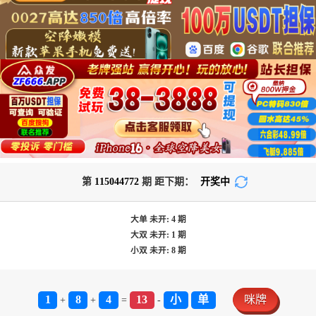
第
115044772
期 距下期：
开奖中
大单
未开:
4
期
大双
未开:
1
期
小双
未开:
8
期
1
8
4
13
小
单
咪牌
+
+
=
-